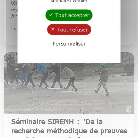
souhaitez activer
témoignage et l’étanchéité relative des
espaces culturels continentaux (Europe /
Tout accepter
Amériques)
Lire la suite
Tout refuser
Personnaliser
Séminaire SIRENH : "De la
recherche méthodique de preuves