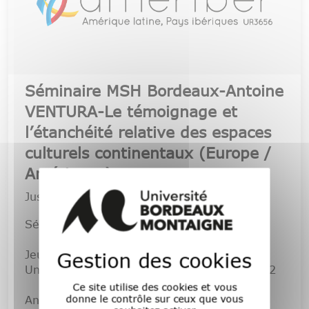
Séminaire MSH Bordeaux-Antoine
VENTURA-Le témoignage et
l’étanchéité relative des espaces
culturels continentaux (Europe /
Amériques)
Jusqu'au
6 novembre 2025
Séminaire MSH Bordeaux/PLURIELLES
Jeudi 6 novembre 2025, 17h30-19h30,
Gestion des cookies
Université Bordeaux Montaigne, MSH, salle 2
Ce site utilise des cookies et vous
donne le contrôle sur ceux que vous
Antoine Ventura (UBM, AMERIBER), Le