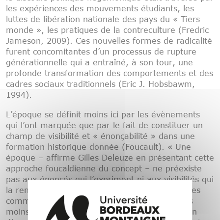
les expériences des mouvements étudiants, les
luttes de libération nationale des pays du « Tiers
monde », les pratiques de la contreculture (Fredric
Jameson, 2009). Ces nouvelles formes de radicalité
furent concomitantes d’un processus de rupture
générationnelle qui a entraîné, à son tour, une
profonde transformation des comportements et des
cadres sociaux traditionnels (Eric J. Hobsbawm,
1994).
L’époque se définit moins ici par les évènements
qui l’ont marquée que par le fait de constituer un
champ de visibilité et « énonçabilité » dans une
formation historique donnée (Foucault). « Une
époque – affirme Gilles Deleuze en présentant cette
approche foucaldienne du concept – ne préexiste
pas aux énoncés qui l’expriment ni aux visibilités qui
la remplissent » (2004). Le corpus étudié par les
communications de ce colloque vise en ce sens
moins la reconstitution de faits que l’exploration