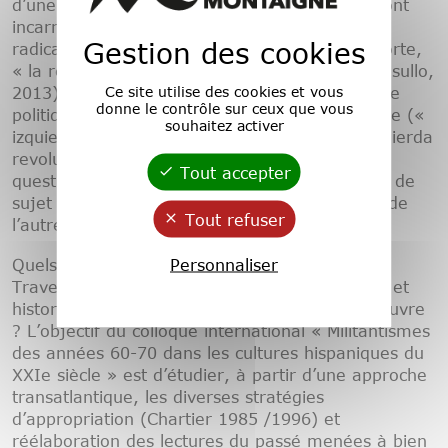
d’une pensée politique, des subjectivités qui l’ont
incarnée et des multiples expressions de la
Gestion des cookies
radicalité. Il cherche à raconter, en quelque sorte,
« la révolution en tant que passé » (Nicolás Casullo,
Ce site utilise des cookies et vous
2013) à partir d’une double fracture : la défaite
donne le contrôle sur ceux que vous
politique des expériences de la Nouvelle gauche («
souhaitez activer
izquierda radical », « nueva izquierda », « izquierda
revolucionaria »), d’une part, et la remise en
Tout accepter
question théorique des catégories d’Histoire et de
sujet qui sous-tendaient ce discours politique, de
Tout refuser
l’autre.
Personnaliser
Quels sont donc les « usages du passé » (Enzo
Traverso, 2005) que ces narrations artistiques et
historiographiques d’aujourd’hui mettent en œuvre
? L’objectif du colloque international « Militantismes
des années 60-70 dans les cultures hispaniques du
XXIe siècle » est d’étudier, à partir d’une approche
transatlantique, les diverses stratégies
d’appropriation (Chartier 1985 /1996) et
réélaboration des lectures du passé menées à bien