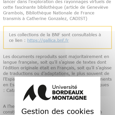
lancer dans l’exploration des rayonnages virtuels de
cette fascinante bibliothèque (article de Geneviève
Grambois, Bibliothèque Nationale de France
transmis à Catherine Gonzalez, CADIST)
Les collections de la BNF sont consultables à
ce lien :
https://gallica.bnf.fr
Les documents reproduits sont majoritairement en
langue française, soit qu’il s’agisse de textes dont
l’édition originale était en Français, soit qu’il s’agisse
de traductions ou d’adaptations, le plus souvent de
l’Espagnol. On y trouvera cependant des documents
en Espagnol et même certains en d’autres langues
: Catalan, Anglais, Allemand…
A l’heure actuelle Gallica n’est plus seulement
Gestion des cookies
constituée de documents numériques réalisés à