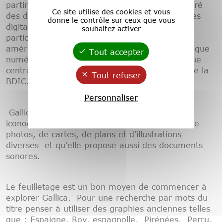
partir des fonds propres de la BnF, elle a intégré
Ce site utilise des cookies et vous
des documents provenant d’autres bibliothèques
donne le contrôle sur ceux que vous
digitales dont certaines présentent un intérêt
souhaitez activer
particulier pour les hispanistes et les latino-
américanistes, telles que : Rosalis , la bibliothèque
Tout accepter
numérique de Toulouse, celle de la Médiathèque
centrale de Montpellier, celle de l’INHA, celle de la
Tout refuser
BDIC.
Personnaliser
Gallica est également riche en documents
iconographiques : reproductions d’estampes, de
photos, de cartes, de plans et d’illustrations
diverses et qu’elle propose aussi des documents
sonores.
Le feuilletage est un bon moyen de commencer à
explorer Gallica. Pour une recherche par mots du
titre penser à utiliser des graphies anciennes telles
que : Espaigne, Roy, espagnolle, Pirénées, Perru,