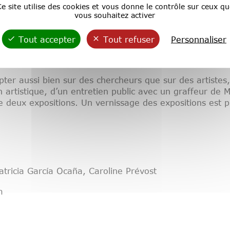
e site utilise des cookies et vous donne le contrôle sur ceux qu
vous souhaitez activer
 la trace en sciences humaines, sous la forme d’une renc
 celui des collections dans les études hispaniques et hi
Tout accepter
Tout refuser
Personnaliser
 l’histoire, de la philosophie, des arts plastiques, de la
e
e
ers siècles (XIX
-XXI
).
ter aussi bien sur des chercheurs que sur des artiste
n artistique, d’un entretien public avec un graffeur de
de deux expositions. Un vernissage des expositions est p
atricia García Ocaña, Caroline Prévost
m