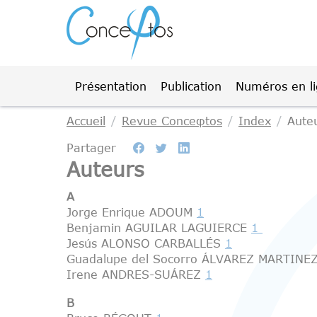
Gestion des cookies
Présentation
Publication
Numéros en l
Accueil
Revue Conceφtos
Index
Aute
Partager
Auteurs
A
Jorge Enrique ADOUM
1
Benjamin AGUILAR LAGUIERCE
1
Jesús
ALONSO CARBALLÉS
1
Guadalupe del Socorro ÁLVAREZ MARTINE
Irene ANDRES-SUÁREZ
1
B