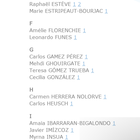
Raphaël ESTÈVE
1
2
Marie ESTRIPEAUT-BOURJAC
1
F
Amélie FLORENCHIE
1
Leonardo FUNES
1
G
Carlos GAMEZ PÉREZ
1
Mehdi GHOUIRGATE
1
Teresa GÓMEZ TRUEBA
1
Cecilia GONZÁLEZ
1
H
Carmen HERRERA NOLORVE
1
Carlos HEUSCH
1
I
Amaia IBARRARAN-BIGALONDO
1
Javier IMÍZCOZ
1
Myrna INSUA
1