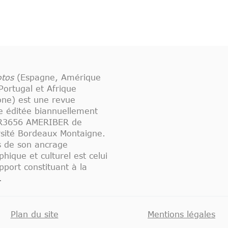
tos
(Espagne, Amérique
 Portugal et Afrique
one) est une revue
ue éditée biannuellement
UR3656 AMERIBER de
rsité Bordeaux Montaigne.
s de son ancrage
hique et culturel est celui
pport constituant à la
.
Plan du site
Mentions légales