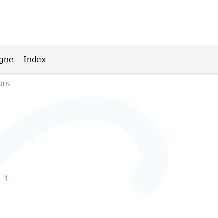
igne
Index
urs
Z
1