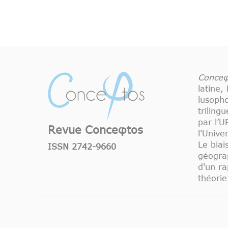
Conceφ
latine,
lusoph
triling
par l’
Revue Conceφtos
l'Unive
Le biai
ISSN 2742-9660
géograp
d'un ra
théorie