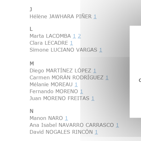
J
Hélène JAWHARA PIÑER
1
L
Marta LACOMBA
1
2
Clara LECADRE
1
Simone LUCIANO VARGAS
1
M
Diego MARTÍNEZ LÓPEZ
1
Carmen MORÁN RODRÍGUEZ
1
C
Mélanie MOREAU
1
Fernando MORENO
1
Juan MORENO FREITAS
1
N
Manon NARO
1
Ana Isabel NAVARRO CARRASCO
1
David NOGALES RINCÓN
1