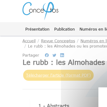
Gestion des cookies
Présentation
Publication
Numéros en l
Accueil
Revue Conceφtos
Numéros en l
Le rubb : les Almohades ou les promote
Partager
Le rubb : les Almohades
Télécharger l'article (format PDF)
1 - Abstracts