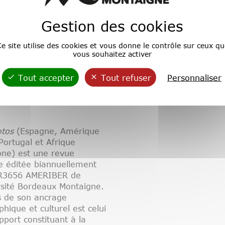
Gestion des cookies
e site utilise des cookies et vous donne le contrôle sur ceux qu
vous souhaitez activer
Tout accepter
Tout refuser
Personnaliser
tos
(Espagne, Amérique
 Portugal et Afrique
one) est une revue
ue éditée biannuellement
UR3656 AMERIBER de
rsité Bordeaux Montaigne.
s de son ancrage
hique et culturel est celui
pport constituant à la