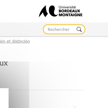
ón et distinción
eux