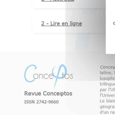
2 - Lire en ligne
C
Conceφ
latine,
lusoph
triling
par l’
Revue Conceφtos
l'Unive
Le biai
ISSN 2742-9660
géograp
d'un ra