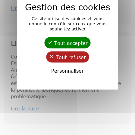
Gestion des cookies
Lire la suite
Ce site utilise des cookies et vous
donne le contrôle sur ceux que vous
souhaitez activer
Ligne éditoriale FR/ES
Tout accepter
Conceφtos
Tout refuser
Espagne, Amérique latine, Portugal, et
Afrique lusophone
Personnaliser
(a) A la fois signalétique (le « conceptismo »
est un moment intellectuel caractéristique de
la péninsule ibérique) et fertilement
problématique...
Lire la suite