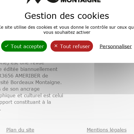
Gestion des cookies
e site utilise des cookies et vous donne le contrôle sur ceux qu
vous souhaitez activer
Tout accepter
Tout refuser
Personnaliser
tos
(Espagne, Amérique
 Portugal et Afrique
one) est une revue
ue éditée biannuellement
UR3656 AMERIBER de
rsité Bordeaux Montaigne.
s de son ancrage
hique et culturel est celui
pport constituant à la
.
Plan du site
Mentions légales