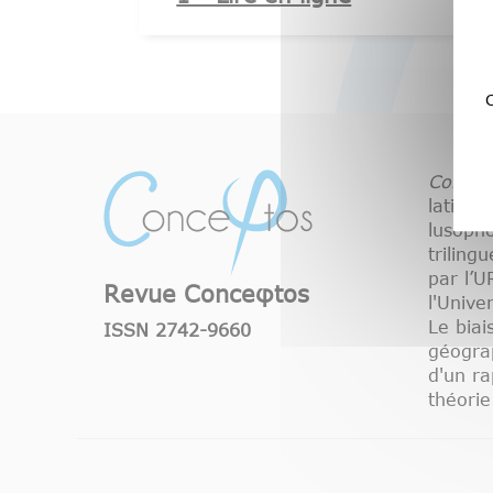
C
Conceφ
latine,
lusoph
triling
par l’
Revue Conceφtos
l'Unive
Le biai
ISSN 2742-9660
géograp
d'un ra
théorie