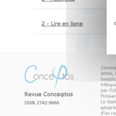
2 - Lire en ligne
C
Conceφ
latine,
lusoph
triling
par l’
Revue Conceφtos
l'Unive
Le biai
ISSN 2742-9660
géograp
d'un ra