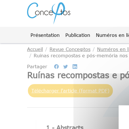
Gestion des cookies
Présentation
Publication
Numéros en l
Accueil
Revue Conceφtos
Numéros en l
Ruínas recompostas e pós-memória nos 
Partager
Ruínas recompostas e p
Télécharger l'article (format PDF)
1 - Abstracts