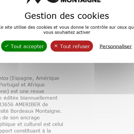
Gestion des cookies
e site utilise des cookies et vous donne le contrôle sur ceux qu
vous souhaitez activer
Tout accepter
Tout refuser
Personnaliser
tos
(Espagne, Amérique
 Portugal et Afrique
one) est une revue
ue éditée biannuellement
UR3656 AMERIBER de
rsité Bordeaux Montaigne.
s de son ancrage
hique et culturel est celui
pport constituant à la