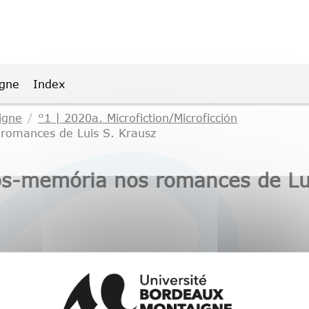
igne
Index
igne
°1 | 2020a. Microfiction/Microficción
romances de Luis S. Krausz
ós-memória nos romances de Lu