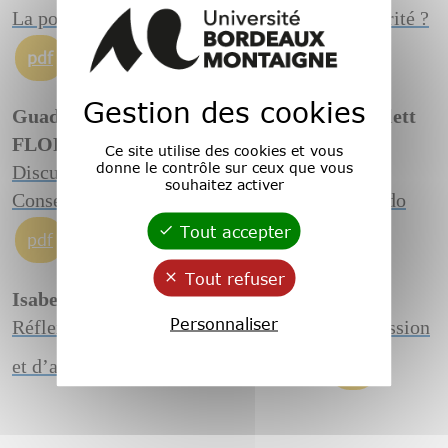
La poésie bilingue en guarani, en quête d’autorité ?
pdf
Gestion des cookies
Guadalupe ALVAREZ MARTÍNEZ & Lizarlett
FLORES DÍAZ
Ce site utilise des cookies et vous
donne le contrôle sur ceux que vous
Discursos de la narcocultura en México.
souhaitez activer
Consecuencias de la autoridad fallida del Estado
Tout accepter
pdf
Tout refuser
Isabelle TOUTON & Camille NOÛS
Personnaliser
Réflexion féministe sur les notions de transmission
et d’autorité dans le champ du savoir
pdf