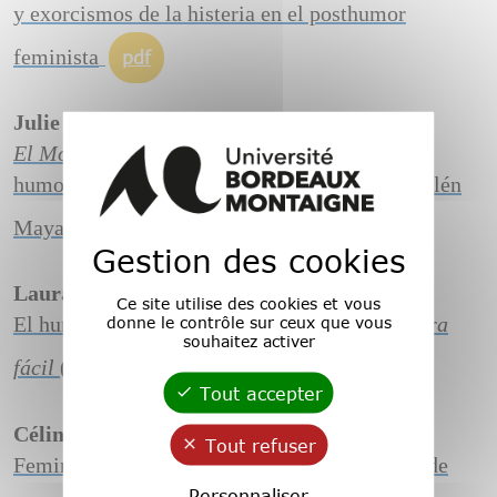
y exorcismos de la histeria en el posthumor
feminista
pdf
Julie OLIVIER
El Movimiento
: el discurso “flamenista” y
humorístico de Fernando López Rodríguez, Belén
Maya y María del Mar Suárez
pdf
Gestion des cookies
Laura PACHE
Ce site utilise des cookies et vous
El humor como elemento performativo:
Lectura
donne le contrôle sur ceux que vous
souhaitez activer
fácil
(2018), de Cristina Morales
pdf
Tout accepter
Céline PEGORARI
Tout refuser
Feminidad, humor y feminismo en Las Divas de
Personnaliser