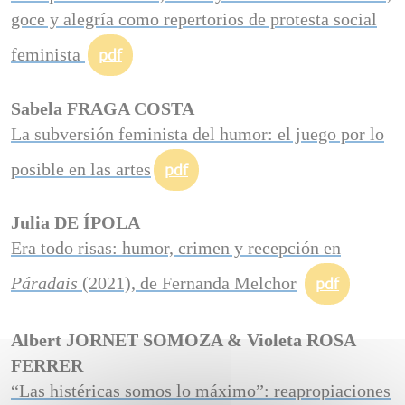
goce y alegría como repertorios de protesta social
feminista
pdf
Sabela FRAGA COSTA
La subversión feminista del humor: el juego por lo
posible en las artes
pdf
Julia DE ÍPOLA
Era todo risas: humor, crimen y recepción en
Páradais
(2021), de Fernanda Melchor
pdf
Albert JORNET SOMOZA & Violeta ROSA
FERRER
“Las histéricas somos lo máximo”: reapropiaciones