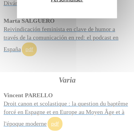
Diván de Carmen y Laura Pacheco
pdf
Marta SALGUERO
Reivindicación feminista en clave de humor a
través de la comunicación en red: el podcast en
España
pdf
Varia
Vincent PARELLO
Droit canon et scolastique : la question du baptême
forcé en Espagne et en Europe au Moyen Âge et à
l'époque moderne
pdf