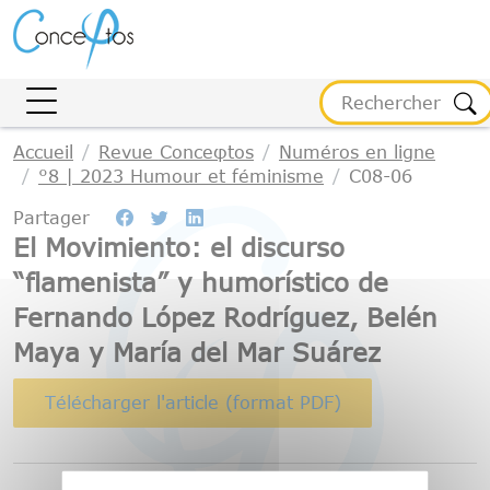
Gestion des cookies
Accueil
Revue Conceφtos
Numéros en ligne
°8 | 2023 Humour et féminisme
C08-06
Partager
El Movimiento: el discurso
“flamenista” y humorístico de
Fernando López Rodríguez, Belén
Maya y María del Mar Suárez
Télécharger l'article (format PDF)