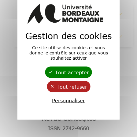
1 - Abstracts
Gestion des cookies
2 - Lire en ligne
Ce site utilise des cookies et vous
donne le contrôle sur ceux que vous
souhaitez activer
Tout accepter
Tout refuser
Personnaliser
Revue Conceφtos
ISSN 2742-9660