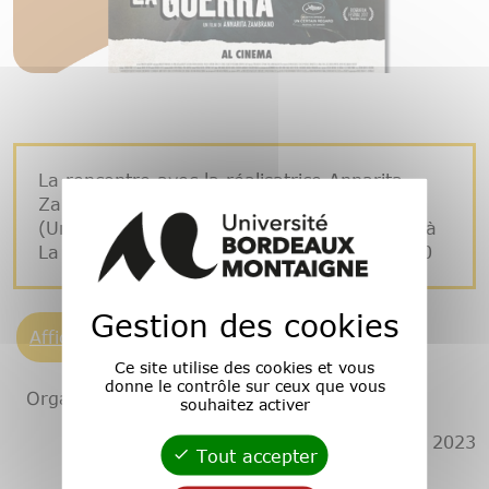
La rencontre avec la réalisatrice Annarita
Zambrano, animée par Martine Bovo
(Université Bordeaux Montaigne), aura lieu à
La Machine à musique de Bordeaux à 10h30
Gestion des cookies
Affiche Dopo la guerra
Ce site utilise des cookies et vous
donne le contrôle sur ceux que vous
Organisation et contact:
Martine Bovo
souhaitez activer
Publié le 22 juillet 2023
Tout accepter