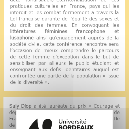
pratiques culturelles en France, pays qui les
interdit et les combat fermement à travers la
Loi française garante de l’égalité des sexes et
du droit des femmes. En convoquant les
littératures féminines francophone et
lusophone
ainsi qu’engagement auprès de la
société civile, cette conférence-rencontre sera
l’occasion de mieux comprendre le parcours
de cette femme d’exception dans le but de
sensibiliser par ailleurs le public étudiant et
enseignant aux défis identitaires auquel est
confrontée une partie de la population « issue
de la diversité ».
Saly Diop
a été lauréate du prix « Courage et
dépassement de soi » des trophées « Elles de
France » en 2020, organisés par la région Ile
de France pour son roman
Imani
.