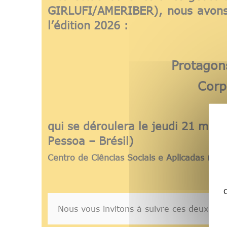
GIRLUFI/AMERIBER), nous avons 
l’édition 2026 :
Protagon
Corp
qui se déroulera
le jeudi 21 mai 
Pessoa – Brésil)
Centro de Ciências Sociais e Aplicadas (CC
C
Nous vous invitons à suivre ces deux Jour