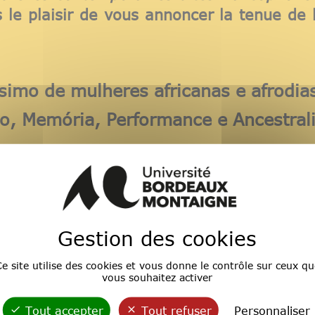
le plaisir de vous annoncer la tenue de
simo de mulheres africanas e afrodias
o, Memória, Performance e Ancestral
et le vendredi 22 mai
prochains à l’Univers
SA) da UFPB – Auditório 211
Gestion des cookies
e site utilise des cookies et vous donne le contrôle sur ceux qu
vous souhaitez activer
nées via le lien ci-dessous :
Tout accepter
Tout refuser
Personnaliser