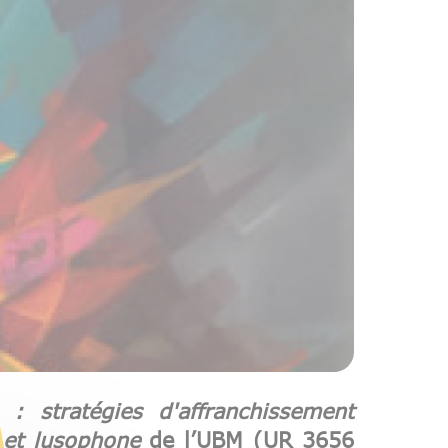
 : stratégies d'affranchissement
e et lusophone
de l’UBM (UR 3656