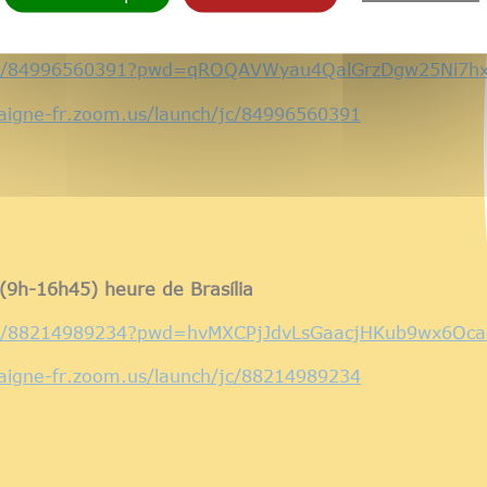
-16h30) heure de Brasília
us/j/84996560391?pwd=qROQAVWyau4QalGrzDgw25Ni7hx
aigne-fr.zoom.us/launch/jc/84996560391
(9h-16h45) heure de Brasília
s/j/88214989234?pwd=hvMXCPjJdvLsGaacjHKub9wx6Oca
igne-fr.zoom.us/launch/jc/88214989234