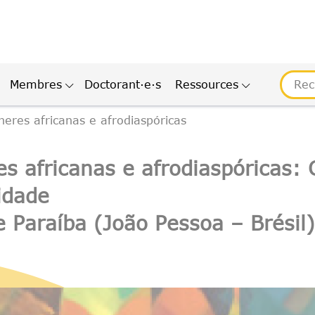
Membres
Doctorant·e·s
Ressources
eres africanas e afrodiaspóricas
s africanas e afrodiaspóricas:
idade
e Paraíba (João Pessoa – Brésil)