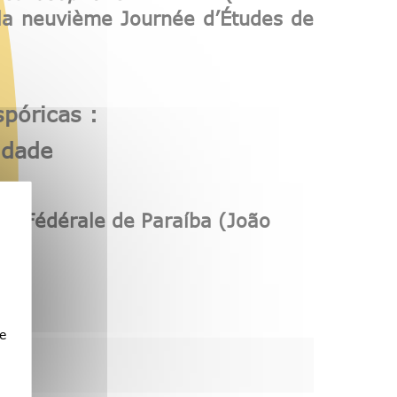
 la neuvième
Journée d’Études
de
póricas :
idade
ité Fédérale de Paraíba (João
e