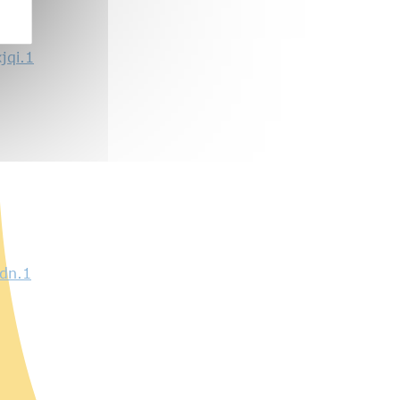
jqi.1
dn.1