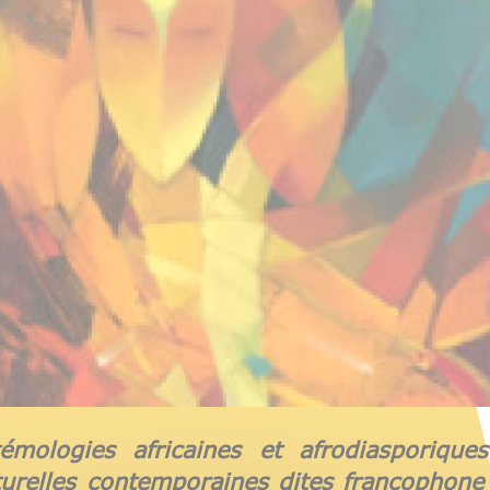
témologies africaines et afrodiasporiques
ulturelles contemporaines dites francophon