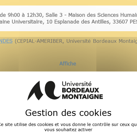
 de
9h00 à 12h30,
Salle 3 - Maison des Sciences Hum
ine Universitaire, 10 Esplanade des Antilles, 33607 P
ANDES
(CEPIAL-AMERIBER, Université Bordeaux Montai
Affiche
Programme de la journée
Accueil
Gestion des cookies
ion de la journée
niversité de Montpellier Paul-Valéry)
e site utilise des cookies et vous donne le contrôle sur ceux qu
vous souhaitez activer
rôle de la poésie contemporaine dans la