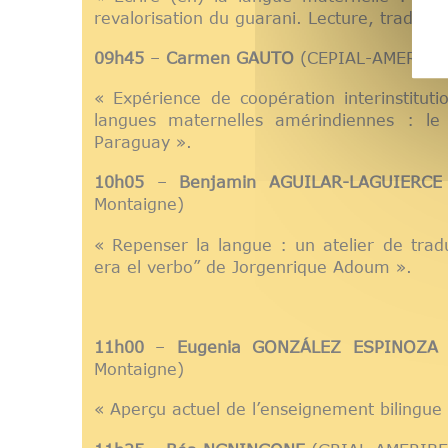
revalorisation du guarani. Lecture, traduc
09h45
–
Carmen GAUTO
(CEPIAL-AMERIBER,
« Expérience de coopération interinstituti
langues maternelles amérindiennes : l
Paraguay ».
10h05
–
Benjamin AGUILAR-LAGUIERCE
Montaigne)
« Repenser la langue : un atelier de tradu
era el verbo” de Jorgenrique Adoum ».
11h00
–
Eugenia GONZÁLEZ ESPINOZA
(
Montaigne)
« Aperçu actuel de l’enseignement bilingue