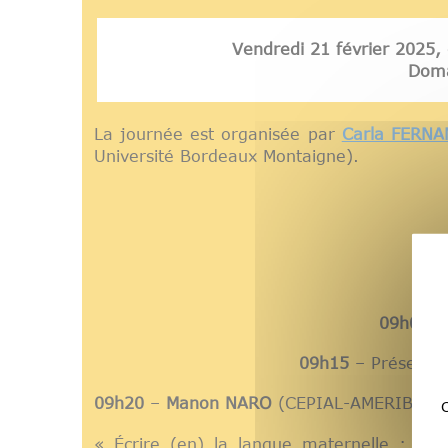
Vendredi 21 février 2025,
Doma
La journée est organisée par
Carla FERN
Université Bordeaux Montaigne).
09h00
– 
09h15
– Présentat
09h20
–
Manon NARO
(CEPIAL-AMERIBER / U
C
« Écrire (en) la langue maternelle : le 