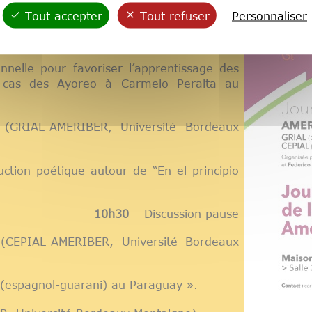
tion et commentaire de poèmes ».
Tout accepter
Tout refuser
Personnaliser
 Université Bordeaux Montaigne)
onnelle pour favoriser l’apprentissage des
e cas des Ayoreo à Carmelo Peralta au
(GRIAL-AMERIBER, Université Bordeaux
ction poétique autour de “En el principio
10h30
– Discussion pause
CEPIAL-AMERIBER, Université Bordeaux
 (espagnol-guarani) au Paraguay ».