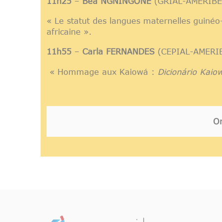
11h25
–
Béa NGNINGONE
(GRIAL-AMERIBER
« Le statut des langues maternelles guinéo-
africaine ».
11h55
–
Carla FERNANDES
(CEPIAL-AMERIBE
« Hommage aux Kaiowá :
Dicionário Kaio
Or