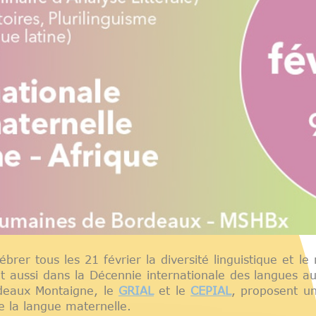
brer tous les 21 février la diversité linguistique et 
crit aussi dans la Décennie internationale des langue
deaux Montaigne, le
GRIAL
et le
CEPIAL
, proposent un
e la langue maternelle.