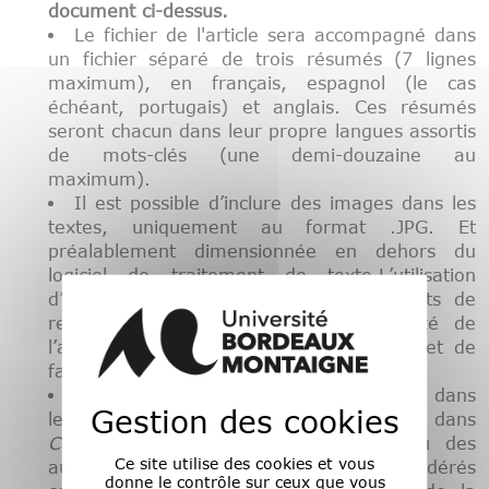
document ci-dessus.
Le fichier de l'article sera accompagné dans
un fichier séparé de trois résumés (7 lignes
maximum), en français, espagnol (le cas
échéant, portugais) et anglais. Ces résumés
seront chacun dans leur propre langues assortis
de mots-clés (une demi-douzaine au
maximum).
Il est possible d’inclure des images dans les
textes, uniquement au format .JPG. Et
préalablement dimensionnée en dehors du
logiciel de traitement de texte.L’utilisation
d’images peut être soumise à des droits de
reproduction. Il est de la responsabilité de
l’auteur de l’article de vérifier ce point et de
faire les démarches qui s’imposent.
Les jugements et convictions exprimés dans
Gestion des cookies
les articles et les comptes-rendus publiés dans
Conceφtos
sont ceux de l’auteur.e (ou des
Ce site utilise des cookies et vous
auteur.e.s) et ne sauraient être considérés
donne le contrôle sur ceux que vous