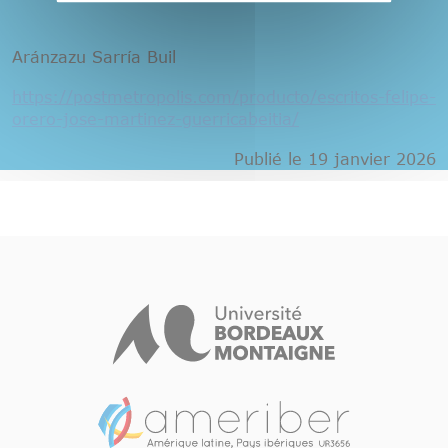
Aránzazu Sarría Buil
https://postmetropolis.com/producto/escritos-felipe-
orero-jose-martinez-guerricabeitia/
Publié le 19 janvier 2026