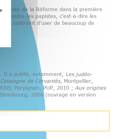
contexte de la Réforme dans la première
e
er » entre les papistes, c’est-à-dire les
un est contraint d’user de beaucoup de
e. Il a publié, notamment,
Les judéo-
 Catalogne de Cervantès
, Montpellier,
1939)
, Perpignan, PUP, 2010 ;
Aux origines
 Strasbourg, 2008 (ouvrage en version