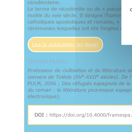
nicodémisme.
Le terme de nicodémite ou de « pseudo-nic
C
moitié du xvie siècle. Il désigne l’homme fid
catholiques apostoliques et romains, « là o
cérémonies lesquelles ont été forgées contre
Lire la publication (en ligne)
Vincent Parello
Professeur de civilisation et de littératur
e
e
convers de Tolède (
XV
-
XVII
siècles). De l’
PULM, 2006 ;
Des réfugiés espagnols de la
du roman : la littérature picaresque espag
électronique).
DOI :
https://doi.org/10.4000/framespa