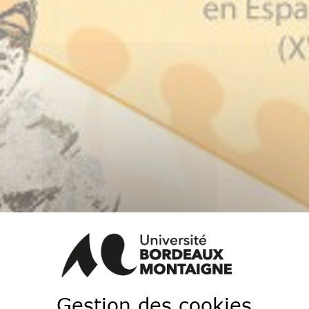
atique sont issus du colloque « Les nicodémismes dans
es » qui s’est tenu les 28 et 29 mars 2018 à l’Institut
ucientes, dit Francisco de Goya. Le colloque a réuni de
Gestion des cookies
, absolument indispensable pour appréhender une notion