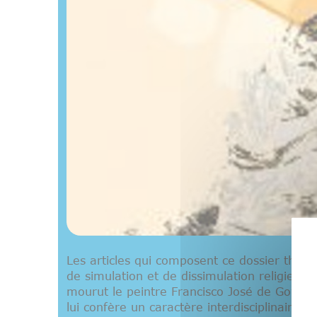
Les articles qui composent ce dossier thém
de simulation et de dissimulation religieus
mourut le peintre Francisco José de Goya y L
lui confère un caractère interdisciplinaire