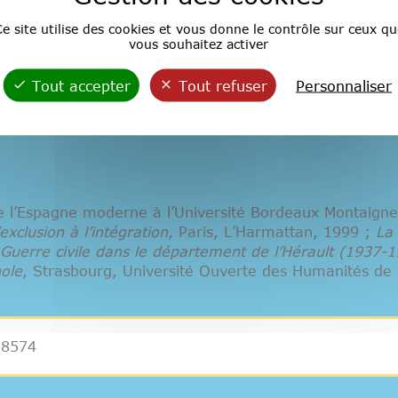
odémite » est un néologisme forgé par Calvin dans le 
e site utilise des cookies et vous donne le contrôle sur ceux qu
vous souhaitez activer
èle connaissant la vérité de l’Évangile qui vit « prisonni
ù il n’est pas licite d’adorer Dieu purement, et où chac
 la parole de Dieu, et sont pleines de superstition".
Tout accepter
Tout refuser
Personnaliser
e de l’Espagne moderne à l’Université Bordeaux Montaign
exclusion à l’intégration
, Paris, L’Harmattan, 1999 ;
La
 Guerre civile dans le département de l’Hérault (1937-
nole
, Strasbourg, Université Ouverte des Humanités de
.8574