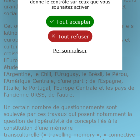
donne le contrôle sur ceux que vous
grands-parents, voire à des conflits politiques et
souhaitez activer
sociaux non résolus.
Tout accepter
Cet ouvrage réunit les travaux de 28 chercheur·e·s
latino-américain·e·s, étasunien·ne·s et
Tout refuser
européen·ne·s dans diverses aires linguistiques et
culturelles, intégrant – en vue d’une approche
Personnaliser
croisée de ces corpus - l’Amérique Latine et
l’Europe. Ils présentent des synthèses ou des
études de cas sur les « post-mémoires » de
l’Argentine, le Chili, l’Uruguay, le Brésil, le Pérou,
l’Amérique Centrale, d’une part ; de l’Espagne,
l’Italie, le Portugal, l’Europe Centrale et les pays de
l’ancienne URSS, de l’autre.
Un certain nombre de questionnements sont
soulevés par ces travaux qui posent notamment la
question de l’opérativité de concepts liés à la
constitution d’une mémoire
transculturelle (« travelling memory », « connective