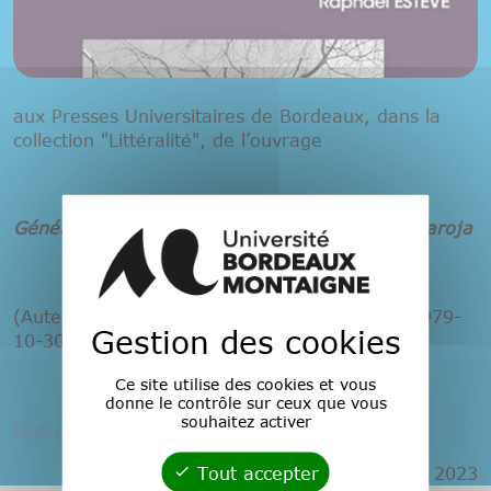
aux Presses Universitaires de Bordeaux, dans la
collection "Littéralité", de l’ouvrage
Généalogies de
El árbol de la ciencia
, de Pío Baroja
(Auteur : Raphaël Estève, 400 pages, ISBN : 979-
Gestion des cookies
10-300-1029-9).
Ce site utilise des cookies et vous
donne le contrôle sur ceux que vous
souhaitez activer
Plus de détails en cliquant sur ce lien
Tout accepter
Publié le 6 octobre 2023