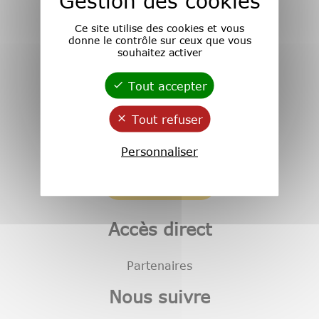
Gestion des cookies
Ce site utilise des cookies et vous
donne le contrôle sur ceux que vous
souhaitez activer
Tout accepter
Adresse :
Maison de la Recherche
Tout refuser
Domaine Universitaire
33600 Pessac
Personnaliser
Nous contacter
Accès direct
Partenaires
Nous suivre