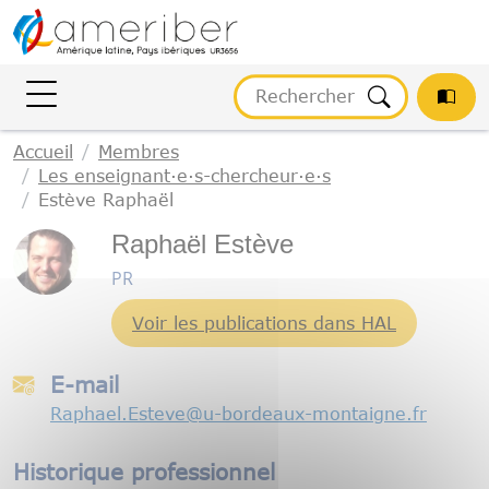
Gestion des cookies
Accueil
Membres
Les enseignant·e·s-chercheur·e·s
Estève Raphaël
Raphaël Estève
PR
Voir les publications dans HAL
E-mail
Raphael.Esteve
@
u-bordeaux-montaigne.fr
Historique professionnel