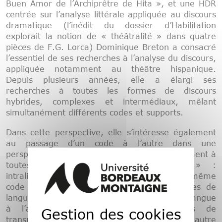
Buen Amor de l’Archiprêtre de Hita », et une HDR
centrée sur l’analyse littérale appliquée au discours
dramatique (l’inédit du dossier d’Habilitation
explorait la notion de « théâtralité » dans quatre
pièces de F.G. Lorca) Dominique Breton a consacré
l’essentiel de ses recherches à l’analyse du discours,
appliquée notamment au théâtre hispanique.
Depuis plusieurs années, elle a élargi ses
recherches à toutes les formes de discours
hybrides, complexes et intermédiaux, mêlant
simultanément différents codes et supports.
Dans cette perspective, elle s’intéresse également
au passage d’un code à l’autre dans une
perspective traductologique, et plus généralement à
toutes les formes de « traduction » :
intralinguistique (reformulation au sein d’un même
code linguistique, discours écrit/oral, registres de
langue…), interlinguistique (traduction d’une langue
à l’autre) et intersémiotique (processus de
Gestion des cookies
transposition d’un code linguistique vers un autre