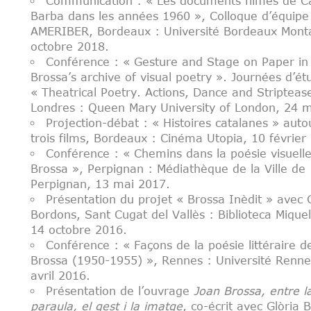
Communication : « Les documents filmés de C
Barba dans les années 1960 », Colloque d’équipe
AMERIBER, Bordeaux : Université Bordeaux Mont
octobre 2018.
Conférence : « Gesture and Stage on Paper in
Brossa’s archive of visual poetry ». Journées d’ét
« Theatrical Poetry. Actions, Dance and Stripteas
Londres : Queen Mary University of London, 24 
Projection-débat : « Histoires catalanes » auto
trois films, Bordeaux : Cinéma Utopia, 10 février
Conférence : « Chemins dans la poésie visuell
Brossa », Perpignan : Médiathèque de la Ville de
Perpignan, 13 mai 2017.
Présentation du projet « Brossa Inèdit » avec 
Bordons, Sant Cugat del Vallès : Biblioteca Miquel 
14 octobre 2016.
Conférence : « Façons de la poésie littéraire d
Brossa (1950-1955) », Rennes : Université Renne
avril 2016.
Présentation de l’ouvrage
Joan Brossa, entre l
paraula, el gest i la imatge
, co-écrit avec Glòria 