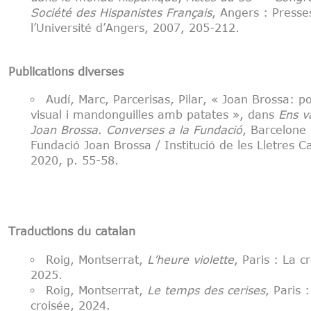
Société des Hispanistes Fran
çais
, Angers : Presse
l’Université d’Angers, 2007, 205-212.
Publications diverses
Audí, Marc, Parcerisas, Pilar, « Joan Brossa: p
visual i mandonguilles amb patates », dans
Ens v
Joan Brossa
.
Converses a la Fundació
, Barcelone 
Fundació Joan Brossa / Institució de les Lletres C
2020, p. 55-58.
Traductions du catalan
Roig, Montserrat,
L’heure violette
, Paris : La c
2025.
Roig, Montserrat,
Le temps des cerises
, Paris 
croisée, 2024.