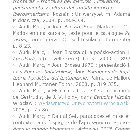
fronteras
–
fronteras del discurso
: literatura,
pensamiento y cultura del
á
mbito ib
é
rico e
iberoamericano
, Poznán : Uniwersytet im. Adam
Mickiewicza, 2009, p. 383-394.
Audí, Marc, « Joan Brossa, Sean Mackaoui i C
Madoz en una xarxa », texte pour le catalogue
Po
visual
, Formentera : Consell Insular de Formente
p. 8-23.
Audí, Marc, « Joan Brossa et la poésie-action 
LunaPark
, 5 (nouvelle série), Paris : 2009, p. 89-
Audí, Marc, « Joan Brossa 1970 : presentació i
dels
Poemes habitables
», dans
Po
ètiques de Rup
teoria i pr
à
ctica del textualisme
, Palma de Mallorc
Lleonard Muntaner Editor, 2008, p. 319-335.
Audí, Marc, « Els colors dins de l’estructura im
de Gertrudis, de J. V. Foix», dans
Estudios Hisp
á
n
Wroclaw :
Wydawnictwo Uniwersytetu Wroclawsk
2008, p. 75-86.
Audí, Marc, « Dau al Set, paradoxes et mise e
contexte dans l’Espagne de l’après-guerre », da
ème
dans le monde hispanique
,
Actes du 33
Congrè