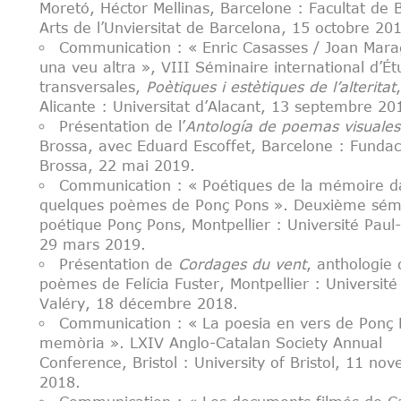
Moretó, Héctor Mellinas, Barcelone : Facultat de B
Arts de l’Unviersitat de Barcelona, 15 octobre 20
Communication : « Enric Casasses / Joan Marag
una veu altra », VIII Séminaire international d’É
transversales,
Poètiques i estètiques de l’alteritat
,
Alicante : Universitat d’Alacant, 13 septembre 20
Présentation de l’
Antología de poemas visuales
Brossa, avec Eduard Escoffet, Barcelone : Fundac
Brossa, 22 mai 2019.
Communication : « Poétiques de la mémoire d
quelques poèmes de Ponç Pons ». Deuxième sém
poétique Ponç Pons, Montpellier : Université Paul
29 mars 2019.
Présentation de
Cordages du vent
, anthologie 
poèmes de Felícia Fuster, Montpellier : Université
Valéry, 18 décembre 2018.
Communication : « La poesia en vers de Ponç P
memòria ». LXIV Anglo-Catalan Society Annual
Conference, Bristol : University of Bristol, 11 no
2018.