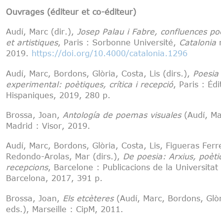
Ouvrages (éditeur et co-éditeur)
Audí, Marc (dir.),
Josep Palau i Fabre, confluences po
et artistiques
, Paris : Sorbonne Université,
Catalonia
n
2019.
https://doi.org/10.4000/catalonia.1296
Audí, Marc, Bordons, Glòria, Costa, Lis (dirs.),
Poesia
experimental: poètiques, crítica i recepció
, Paris : Édi
Hispaniques, 2019, 280 p.
Brossa, Joan,
Antología de poemas visuales
(Audí, Ma
Madrid : Visor, 2019.
Audí, Marc, Bordons, Glòria, Costa, Lis, Figueras Ferr
Redondo-Arolas, Mar (dirs.),
De poesia: Arxius, poèti
recepcions
, Barcelone : Publicacions de la Universitat
Barcelona, 2017, 391 p.
Brossa, Joan,
Els etcèteres
(Audí, Marc, Bordons, Glòr
eds.), Marseille : CipM, 2011.