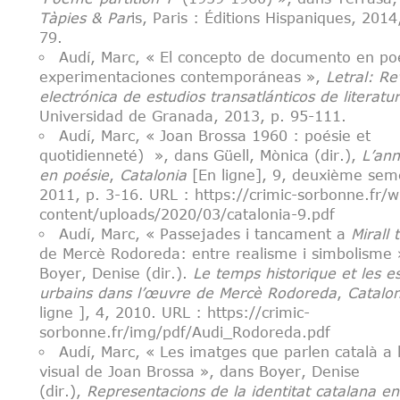
Tàpies & Par
is, Paris : Éditions Hispaniques, 2014
79.
Audí, Marc, « El concepto de documento en po
experimentaciones contemporáneas »,
Letral: Re
electrónica de estudios transatlánticos de literatu
Universidad de Granada, 2013, p. 95-111.
Audí, Marc, « Joan Brossa 1960 : poésie et
quotidienneté) », dans Güell, Mònica (dir.),
L’an
en poésie
,
Catalonia
[En ligne], 9, deuxième sem
2011, p. 3-16
. URL : https://crimic-sorbonne.fr/w
content/uploads/2020/03/catalonia-9.pdf
Audí, Marc, « Passejades i tancament a
Mirall 
de Mercè Rodoreda: entre realisme i simbolisme 
Boyer, Denise (dir.).
Le temps historique et les e
urbains dans l’œuvre de Mercè Rodoreda
,
Catalon
ligne ], 4, 2010
. URL : https://crimic-
sorbonne.fr/img/pdf/Audi_Rodoreda.pdf
Audí, Marc, « Les imatges que parlen català a 
visual de Joan Brossa », dans Boyer, Denise
(dir.),
Representacions de la identitat catalana e