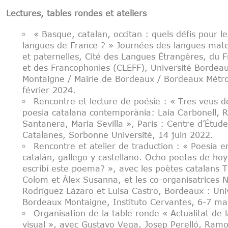
Lectures, tables rondes et ateliers
« Basque, catalan, occitan : quels défis pour le
langues de France ? » Journées des langues mate
et paternelles, Cité des Langues Étrangères, du F
et des Francophonies (CLEFF), Université Bordea
Montaigne / Mairie de Bordeaux / Bordeaux Métr
février 2024.
Rencontre et lecture de poésie : « Tres veus d
poesia catalana contemporània: Laia Carbonell, 
Santanera, Maria Sevilla », Paris : Centre d’Étude
Catalanes, Sorbonne Université, 14 juin 2022.
Rencontre et atelier de traduction : « Poesía e
catalán, gallego y castellano. Ocho poetas de ho
escribí este poema? », avec les poètes catalans 
Colom et Àlex Susanna, et les co-organisatrices N
Rodríguez Lázaro et Luisa Castro, Bordeaux : Uni
Bordeaux Montaigne, Instituto Cervantes, 6-7 ma
Organisation de la table ronde « Actualitat de 
visual », avec Gustavo Vega, Josep Perelló, Ram