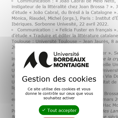
Communication : « João Cabral de Melo Neto,
instigateur de la littéralité chez Joan Brossa ? ».
d’étude « João Cabral, du Brésil à la Catalogne ».
Mònica, Riaudel, Michel (orgs.), Paris : Institut d’
Ibériques. Sorbonne Univesité, 22 avril 2022.
Communication : « Felícia Fuster en français »
d’étude « Traduire et éditer la littérature catalane
Toulouse : Université Toulouse – Jean Jaurès, 8 av
2022.
Communication : « Traduire Felícia Fuster ». 
inter-universitaire de littérature catalane
De la cr
à la médiatisation des écrivaines
. Aix-Marseille Un
Université Paris 8 Vincennes Saint-Denis, Universi
Valéry Montpellier, Université de Perpignan Via D
Gestion des cookies
Université Toulouse – Jean Jaurès, Universitat de
ligne], 6 avril 2022.
Ce site utilise des cookies et vous
donne le contrôle sur ceux que vous
Conférence : « La poesia visual de Joan Brossa
souhaitez activer
en-Provence : Aix-Marseille Université, 21 mars 
Communication : « La poésie de Carles Hac Mo
Tout accepter
Présentation du numéro 398 de la
Revue des La
Néo-latines
.
Littérature catalane du XXIème siècl