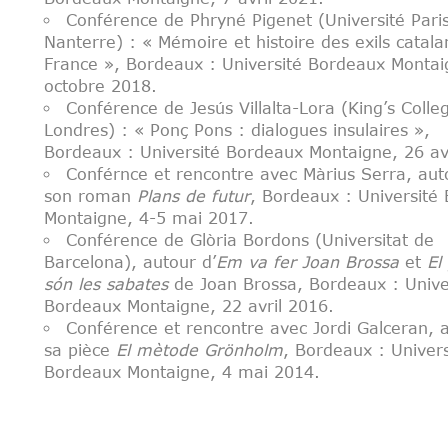
Conférence de Phryné Pigenet (Université Pari
Nanterre) : « Mémoire et histoire des exils catala
France », Bordeaux : Université Bordeaux Montai
octobre 2018.
Conférence de Jesús Villalta-Lora (King’s Colle
Londres) : « Ponç Pons : dialogues insulaires »,
Bordeaux : Université Bordeaux Montaigne, 26 av
Conférnce et rencontre avec Màrius Serra, aut
son roman
Plans de futur
, Bordeaux : Université
Montaigne, 4-5 mai 2017.
Conférence de Glòria Bordons (Universitat de
Barcelona), autour d’
Em va fer Joan Brossa
et
El
són les sabates
de Joan Brossa, Bordeaux : Unive
Bordeaux Montaigne, 22 avril 2016.
Conférence et rencontre avec Jordi Galceran, 
sa pièce
El mètode Grönholm
, Bordeaux : Univers
Bordeaux Montaigne, 4 mai 2014.