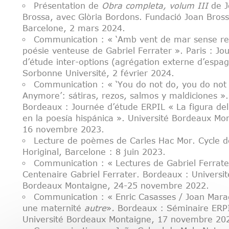
Présentation de
Obra completa, volum III
de J
Brossa, avec Glòria Bordons. Fundació Joan Bross
Barcelone, 2 mars 2024.
Communication : « ‘Amb vent de mar sense rec
poésie venteuse de Gabriel Ferrater ». Paris : Jo
d’étude inter-options (agrégation externe d’espag
Sorbonne Université, 2 février 2024.
Communication : « ‘You do not do, you do not
Anymore’: sátiras, rezos, salmos y maldiciones ».
Bordeaux : Journée d’étude ERPIL « La figura de
en la poesía hispánica ». Université Bordeaux Mo
16 novembre 2023.
Lecture de poèmes de Carles Hac Mor. Cycle d
Horiginal, Barcelone : 8 juin 2023.
Communication : « Lectures de Gabriel Ferrate
Centenaire Gabriel Ferrater. Bordeaux : Universit
Bordeaux Montaigne, 24-25 novembre 2022.
Communication : « Enric Casasses / Joan Marag
une maternité
autre
»
.
Bordeaux : Séminaire ERP
Université Bordeaux Montaigne, 17 novembre 20