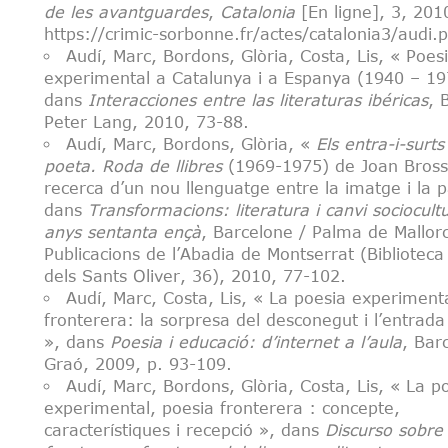
de les avantguardes
,
Catalonia
[En ligne], 3, 201
https://crimic-sorbonne.fr/actes/catalonia3/audi.p
Audí, Marc, Bordons, Glòria, Costa, Lis, « Poes
experimental a Catalunya i a Espanya (1940 – 1
dans
Interacciones entre las literaturas ib
é
ricas
, 
Peter Lang, 2010, 73-88.
Audí, Marc, Bordons, Glòria, «
Els entra-i-surts
poeta. Roda de llibres
(1969-1975) de Joan Bross
recerca d’un nou llenguatge entre la imatge i la 
dans
Transformacions: literatura i canvi sociocultu
anys sentanta en
çà
, Barcelone / Palma de Mallor
Publicacions de l’Abadia de Montserrat (Biblioteca
dels Sants Oliver, 36), 2010, 77-102.
Audí, Marc, Costa, Lis, « La poesia experiment
fronterera: la sorpresa del desconegut i l’entrada
», dans
Poesia i educació
: d
’internet a l’
aula
, Bar
Graó, 2009, p. 93-109.
Audí, Marc, Bordons, Glòria, Costa, Lis, « La p
experimental, poesia fronterera : concepte,
característiques i recepció », dans
Discurso sobre