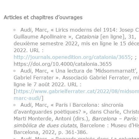
Articles et chapitres d’ouvrages
Audí, Marc, « Lírics moderns del 1914: Josep C
Guillaume Apollinaire »,
Catalonia
[en ligne], 31,
deuxième semestre 2022, mis en ligne le 15 dé
2022. URL :
http://journals.openedition.org/catalonia/3655
; ;
https://doi.org/10.4000/catalonia.3655
Audí, Marc, « Una lectura de ‘Midsommarnatt’,
Gabriel Ferrater ». Associació Gabriel Ferrater, m
ligne le 7 août 2022. URL :
[
https://www.gabrielferrater.cat/2022/08/midso
marc-audi/
]
Audí, Marc, « París i Barcelona: sincronia
d’avantguardes poètiques? », dans Charle, Christ
Martí Monterde, Antoni (dirs.),
Barcelona – París: 
simbòlica de dues ciutats
, Barcelone : Museu d’Hi
Barcelona, 2022, p. 361-386.