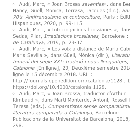
Audí, Marc, « Joan Brossa
seventies
», dans Ber
Nancy, Güell, Mònica, Terrasa, Jacques (dir.),
Bar
70’s. Antifranquisme et contreculture
, Paris : Édit
Hispaniques, 2020, p. 99-115.
Audí, Marc, « Interrogacions brossianes », dan
Sedas, Pilar,
Irradiacions brossianes
, Barcelone 
de Catalunya
, 2019, p. 29-37.
Audí, Marc, « Les voix à distance de Maria Cab
Maria Sevilla », dans Güell, Mònica (dir.),
Literat
femení del segle XXI: tradició i nous llenguatges
,
Catalonia
[En ligne], 23, Deuxième semestre 201
ligne le 15 décembre 2018. URL :
http://journals.openedition.org/catalonia/1128 ; 
https://doi.org/10.4000/catalonia.1128
.
Audí, Marc, « Joan Brossa, traductor d’Arthur
Rimbaud », dans Martí Monterde, Antoni, Rossell 
Teresa (eds.),
Comparatistes sense comparatism
literatura comparada a Catalunya
,
Barcelone :
Publicacions de la Universitat de Barcelona, 2018
298.