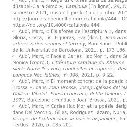
Audí, Marc, « Regards croisés dans
La salvatge
d’Isabel-Clara Simó »,
Catalonia
[En ligne], 29, 
semestre 2021, mis en ligne le 15 décembre 202
http://journals.openedition.org/catalonia/444 ; D
https://doi.org/10.4000/catalonia.444.
Audí, Marc, « Els afores de l’escriptura », dan
Glòria, Costa, Lis, Figueras, Eva (dirs.),
Joan Bro
arbres varien segons el terreny
, Barcelone : Publ
de la Universitat de Barcelona, 2021, p. 173-186.
Audí, Marc, « Face à Carles Hac Mor », dans Gü
Mònica (coord.),
Littérature catalane du XXIème
siècle Nouvelles voix, continuités et ruptures
,
Rev
Langues Néo-latines
, nº 398, 2021, p. 9-22.
Audí, Marc, « El moment concret de la poesia 
Brossa », dans
Joan Brossa, Josep Iglésias del M
Guillem Viladot.
Poesia concreta, Petite Galerie, L
1971
, Barcelone : Fundació Joan Brossa, 2021, p
Audí, Marc, « Carles Hac Mor et la poésie défi
dans Del Vecchio, Gilles, Rodríguez Lázaro, Nuria
visages de l’auteur dans la poésie hispanique
, Par
Tertius, 2020, p. 185-201.