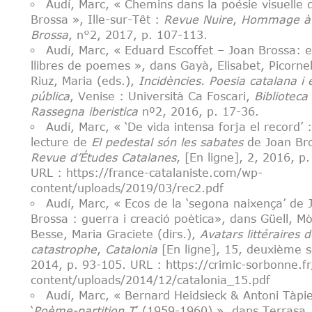
Audí, Marc, « Chemins dans la poésie visuelle 
Brossa », Ille-sur-Têt :
Revue Nuire
,
Hommage à
Brossa
, n°2, 2017, p. 107-113.
Audí, Marc, « Eduard Escoffet – Joan Brossa: e
llibres de poemes », dans Gayà, Elisabet, Picornel
Riuz, Maria (eds.),
Incidències. Poesia catalana i 
pública
, Venise : Università Ca Foscari,
Biblioteca 
Rassegna iberistica
nº2, 2016, p. 17-36.
Audí, Marc, « ‘De vida intensa forja el record’ 
lecture de
El pedestal són les sabates
de Joan Br
Revue d’Études Catalanes
, [En ligne], 2, 2016, p
URL : https://france-catalaniste.com/wp-
content/uploads/2019/03/rec2.pdf
Audí, Marc, « Ecos de la ‘segona naixença’ de 
Brossa : guerra i creació poètica», dans Güell, Mò
Besse, Maria Graciete (dirs.),
Avatars littéraires d
catastrophe
,
Catalonia
[En ligne], 15, deuxième 
2014, p. 93-105.
URL : https://crimic-sorbonne.f
content/uploads/2014/12/catalonia_15.pdf
Audí, Marc, « Bernard Heidsieck & Antoni Tàpie
‘
Poème-partition T
’ (1959-1960) », dans Terrasa, 