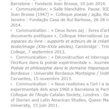
Barcelone : Fundació Joan Brossa, 10 juin 2014.
Communication: « Salle blanchâtre. Pause. RI
Joan Brossa (1947) ». Colloque
poesia / ação
, Ri
Janeiro : Fundação Casa de Rui Barbosa, 26-28
2014.
Communication : « Deux livres zaj : livres d’art
documents poétiques ». Colloque international
Le
espaces du livre : supports et acteurs de la créat
texte/image (XXe-XXIe siècles)
, Cambridge : Trin
College, 7 septembre 2013.
Communication : « Déconstruction et interroga
l’écriture dans la poésie expérimentale ». Journé
Poésie et philosophie dans le domaine hispanique
Bordeaux : Université Bordeaux Montaigne / Insti
Cervantes, 15 novembre 2013.
Communication : « Nous realismes a l’art i a l
experimentals dels anys 1960 a Barcelona ia Parí
Colloque de l’Anglo-Catalan Society, Londres : D
of Iberian and Latin American Studies, Queen Ma
University, 15 juin 2011.