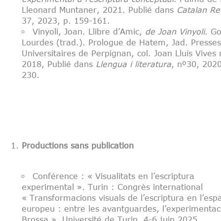
Lleonard Muntaner, 2021. Publié dans
Catalan Re
37, 2023, p. 159-161.
Vinyoli, Joan. Llibre d’Amic,
de Joan Vinyoli
. G
Lourdes (trad.). Prologue de Hatem, Jad. Presses
Universitaires de Perpignan, col. Joan Lluís Vives 
2018, Publié dans
Llengua i literatura
, nº30, 2020
230.
Productions sans publication
Conférence : « Visualitats en l’escriptura
experimental ». Turin : Congrès international
« Transformacions visuals de l’escriptura en l’espai
europeu : entre les avantguardes, l’experimentac
Brossa ». Université de Turin, 4-6 juin 2025.