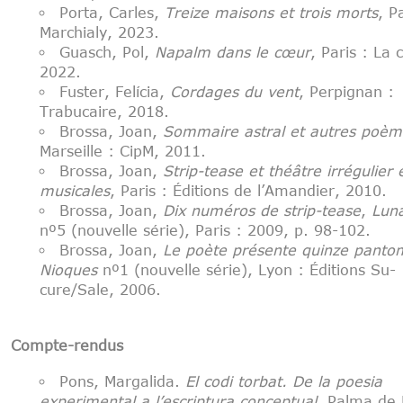
Porta, Carles,
Treize maisons et trois morts
,
Pa
Marchialy, 2023.
Guasch, Pol,
Napalm dans le cœur
, Paris : La 
2022.
Fuster, Felícia,
Cordages du vent
, Perpignan :
Trabucaire, 2018.
Brossa, Joan,
Sommaire astral et autres poèm
Marseille : CipM, 2011.
Brossa, Joan,
Strip-tease et théâ
tre irr
égulier 
musicales
, Paris : Éditions de l’Amandier, 2010.
Brossa, Joan,
Dix numéros de strip-tease
,
Lun
nº5 (nouvelle série), Paris : 2009, p. 98-102.
Brossa, Joan,
Le poète pré
sente quinze panto
Nioques
nº1 (nouvelle série), Lyon : Éditions Su-
cure/Sale, 2006.
Compte-rendus
Pons, Margalida.
El codi torbat. De la poesia
experimental a l’escriptura conceptual
. Palma de 