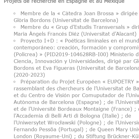
Projets de recherche en Espagne et au Mexique
Membre de la « Càtedra Joan Brossa » dirigée
Glòria Bordons (Universitat de Barcelona)
Membre du « Grup d’Estudis Transversals » dir
Maria Àngels Francés Diéz (Universitat d’Alacant)
Proyecto I+D : « Poéticas liminales en el mun
contemporáneo: creación, formación y compromis
(Policrea) » (PID2019-104628RB-I00) Ministerio 
Ciencia, Innovación y Universidades, dirigé par Gl
Bordons et Eva Figueras (Universitat de Barcelon
(2020-2023)
Préparation du Projet Européen « EUPOETRY »
rassemblant des chercheurs de l’Universitat de B
et du Centro de Visión por Comuputador de l’Univ
Autònoma de Barcelona (Espagne) ; de l’Universit
et de l’Université Bordeaux Montaigne (France) ;
l’Accademia di Belli Arti di Bologna (Italie) ; de
l’Uniwersytet Wrocławski (Pologne) ; de l’Univers
Fernando Pessõa (Portugal) ; de Queen Mary Univ
London (Royaume-Uni) ; du Stiftung Brückner-Kü