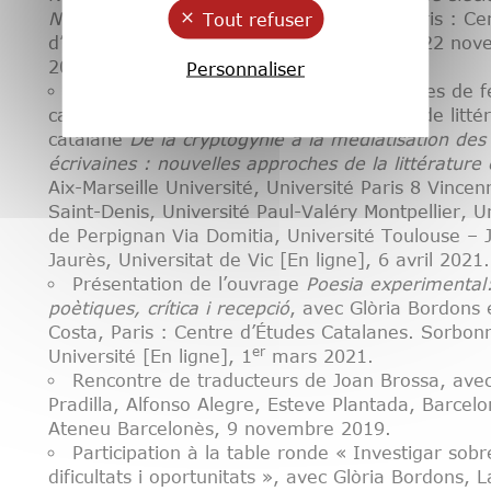
Tout refuser
Nouvelles voix, continuités et ruptures
, Paris : Ce
d’Études Catalanes, Sorbonne Université, 22 no
2021.
Personnaliser
Conférence : « Une approche des poésies de
catalanes ». Séminaire inter-universitaire de litté
catalane
De la cryptogynie à la médiatisation des
écrivaines : nouvelles approches de la littérature
Aix-Marseille Université, Université Paris 8 Vincen
Saint-Denis, Université Paul-Valéry Montpellier, U
de Perpignan Via Domitia, Université Toulouse – 
Jaurès, Universitat de Vic [En ligne], 6 avril 2021.
Présentation de l’ouvrage
Poesia experimental
poètiques, crítica i recepció
, avec Glòria Bordons e
Costa, Paris : Centre d’Études Catalanes. Sorbon
er
Université [En ligne], 1
mars 2021.
Rencontre de traducteurs de Joan Brossa, avec
Pradilla, Alfonso Alegre, Esteve Plantada, Barcelo
Ateneu Barcelonès, 9 novembre 2019.
Participation à la table ronde « Investigar sob
dificultats i oportunitats », avec Glòria Bordons, L