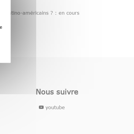
es latino-américains ? : en cours
e
Nous suivre
youtube