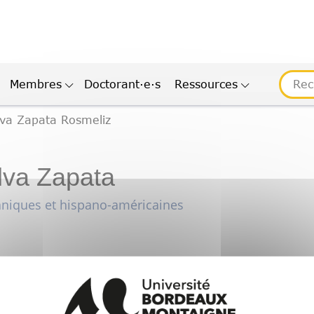
Membres
Doctorant·e·s
Ressources
lva Zapata Rosmeliz
lva Zapata
aniques et hispano-américaines
ux-montaigne.fr