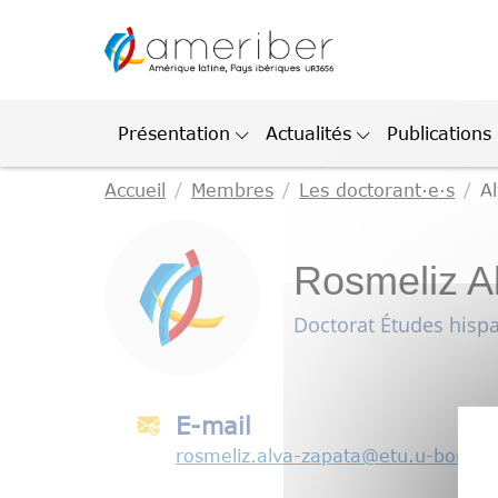
Gestion des cookies
Présentation
Actualités
Publications
Accueil
Membres
Les doctorant·e·s
A
Rosmeliz A
Doctorat Études hisp
E-mail
rosmeliz.alva-zapata
@
etu.u-bordea