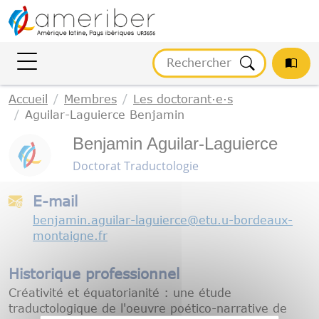
Gestion des cookies
Accueil
Membres
Les doctorant·e·s
Aguilar-Laguierce Benjamin
Benjamin Aguilar-Laguierce
Doctorat Traductologie
E-mail
benjamin.aguilar-laguierce
@
etu.u-bordeaux-
montaigne.fr
Historique professionnel
Créativité et équatorianité : une étude
traductologique de l'oeuvre poético-narrative de