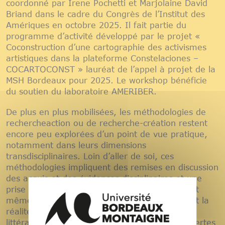
coordonné par Irene Pochetti et Marjolaine David
Briand dans le cadre du Congrès de l’Institut des
Amériques en octobre 2025. Il fait partie du
programme d’activité développé par le projet «
Coconstruction d’une cartographie des activismes
artistiques dans la plateforme Constelaciones –
COCARTOCONST » lauréat de l’appel à projet de la
MSH Bordeaux pour 2025. Le workshop bénéficie
du soutien du laboratoire AMERIBER.
De plus en plus mobilisées, les méthodologies de
rechercheaction ou de recherche-création restent
encore peu explorées d’un point de vue pratique,
notamment dans leurs dimensions
transdisciplinaires. Loin d’aller de soi, ces
méthodologies impliquent des remises en discussion
des acquis et des évidences disciplinaires et une
prise en compte de contraintes particulières, et
même, parfois, des conciliations entre l’idéal et la
réalité, la théorie et la pratique. Même si la
littérature scientifique autour des sciences ouvertes