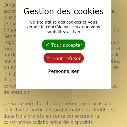
(Anglada, Abadal, 2018), de la recherche-
Gestion des cookies
actionparticipation (Fals Borda, 2009) ou encore,
plus récemment, de la recherche militante
Ce site utilise des cookies et vous
(Benasayag, Sztulwark, 2000 ; Colectivo
donne le contrôle sur ceux que vous
Situaciones, 2003), nourrie par les épistémologies
souhaitez activer
féministes et décoloniales (Haraway, 1988 ;
Lugones, 2011 ; Rivera Cusiquanqui), constitue un
Tout accepter
fondement pour ces démarches ; leurs coulisses et
particulièrement, les difficultés rencontrées lors de
Tout refuser
leur mise en œuvre demeurent parfois impensées,
ou encore invisibles au profit d’une valorisation de
Personnaliser
leur potentiel innovateur. Toutefois ces zones
d’inconforts représentent —lorsqu’elles sont
considérées— des espaces fertiles de réflexion et
de création.
Ce workshop cherche à générer une discussion
collective à partir des problématiques identifiées
dans trois projets en cours consacrés à la
construction collaborative de dispositifs