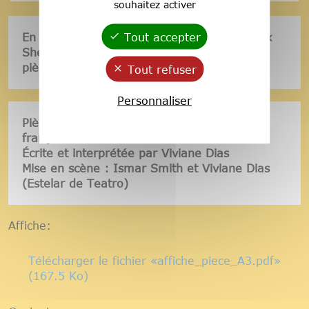
souhaitez activer
Tout accepter
En 2023, Viviane Dias a été nominée au Prix
Shell de dramaturgie au Brésil pour cette
pièce.
Tout refuser
Personnaliser
Pièce en portugais avec sous-titrage en
français suivie d'un bord de scène
Écrite et interprétée par Viviane Dias
Mise en scène : Ismar Smith et Viviane Dias
(Estelar de Teatro)
Affiche:
Télécharger le fichier «affiche_piece_A3.pdf»
(167.5 Ko)