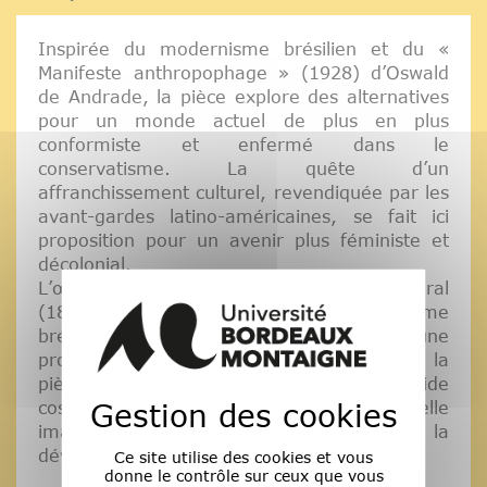
Inspirée du modernisme brésilien et du «
Manifeste anthropophage » (1928) d’Oswald
de Andrade, la pièce explore des alternatives
pour un monde actuel de plus en plus
conformiste et enfermé dans le
conservatisme. La quête d’un
affranchissement culturel, revendiquée par les
avant-gardes latino-américaines, se fait ici
proposition pour un avenir plus féministe et
décolonial.
L’œuvre de l’artiste peintre Tarsila do Amaral
(1886-1973), figure de proue du modernisme
brésilien, constitue ainsi un antidote ou une
provocation en temps de crise. Héroïne de la
pièce, Tarsila se réveille dans un vide
Gestion des cookies
cosmique où elle doit créer une nouvelle
image avant que le géant Piaimã ne la
dévore…
Ce site utilise des cookies et vous
donne le contrôle sur ceux que vous