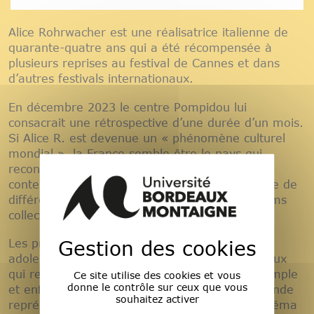
Alice Rohrwacher est une réalisatrice italienne de
quarante-quatre ans qui a été récompensée à
plusieurs reprises au festival de Cannes et dans
d’autres festivals internationaux.
En décembre 2023 le centre Pompidou lui
consacrait une rétrospective d’une durée d’un mois.
Si Alice R. est devenue un « phénomène culturel
mondial », la France semble être le pays qui
reconnaît le plus son apport au cinéma
contemporain. Sa vaste production se compose de
différents courts-métrages, documentaires, films
collectifs et de quatre longs-métrages.
Gestion des cookies
Les protagonistes de ses œuvres sont des
adolescents, des simples d’esprit, des marginaux
qui regardent la réalité avec un regard pur, simple
Ce site utilise des cookies et vous
donne le contrôle sur ceux que vous
et enfantin. Cette façon de s’approcher du monde
souhaitez activer
représente le salut de l’humanité et fait du cinéma