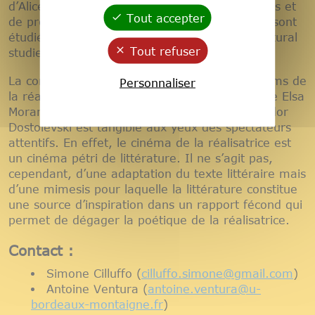
d’Alice R. un cinéma engagé, proche de valeurs et
Tout accepter
de problématiques de la contemporanéité qui sont
étudiées et développées dans le cadre des cultural
Tout refuser
studies.
La comparaison entre les protagonistes des films de
Personnaliser
la réalisatrice et la littérature d’auteurs comme Elsa
Morante ou Anna Maria Ortese ou encore Féodor
Dostoïevski est tangible aux yeux des spectateurs
attentifs. En effet, le cinéma de la réalisatrice est
un cinéma pétri de littérature. Il ne s’agit pas,
cependant, d’une adaptation du texte littéraire mais
d’une mimesis pour laquelle la littérature constitue
une source d’inspiration dans un rapport fécond qui
permet de dégager la poétique de la réalisatrice.
Contact :
Simone Cilluffo (
cilluffo.simone
@
gmail.com
)
Antoine Ventura (
antoine.ventura
@
u-
bordeaux-montaigne.fr
)