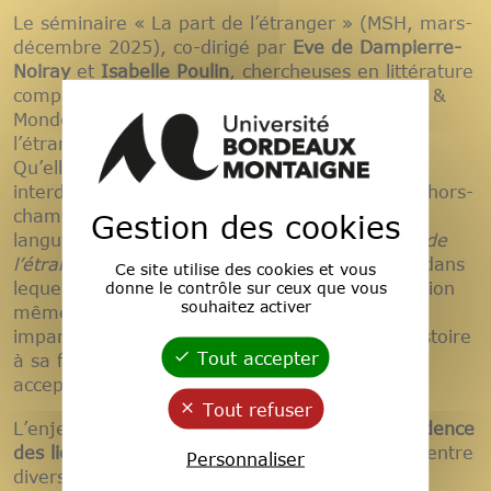
Le séminaire « La part de l’étranger » (MSH, mars-
décembre 2025), co-dirigé par
Eve de Dampierre-
Noiray
et
Isabelle Poulin
, chercheuses en littérature
comparée à l’UR Plurielles (équipe Littératures &
Mondes), a pour enjeu d’interroger la part de
l’étranger qui se rencontre dans la recherche.
Qu’elle désigne la pratique multilingue,
interdisciplinaire, ou la simple conscience d’un hors-
champ, dans lequel existent la ou les autres
Gestion des cookies
langues, la ou les autres disciplines, cette
partde
l’étranger
intéresse le contexte de mondialité dans
Ce site utilise des cookies et vous
donne le contrôle sur ceux que vous
lequel s’inscrit la recherche aujourd’hui. La notion
souhaitez activer
même d’
étranger
étant complexe, glissante et
imparfaite, chaque intervention en revisite l’histoire
Tout accepter
à sa façon, les perceptions, traductions et
acceptions multiples.
Tout refuser
L’enjeu est double : d’une part,
mettre en évidence
des lieux de passage, des zones de frontières
entre
Personnaliser
diverses disciplines ou domaines des sciences