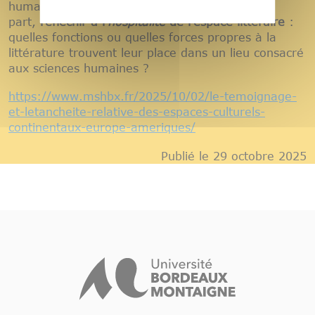
humaines et entre diverses langues, d’autre
part,
réfléchir à l’
hospitalité
de l’espace littéraire
:
quelles fonctions ou quelles forces propres à la
littérature trouvent leur place dans un lieu consacré
aux sciences humaines ?
https://www.mshbx.fr/2025/10/02/le-temoignage-
et-letancheite-relative-des-espaces-culturels-
continentaux-europe-ameriques/
Publié le 29 octobre 2025