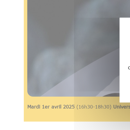
C
Mardi
1
er
avril
2025
(16h30-18h30)
Univer