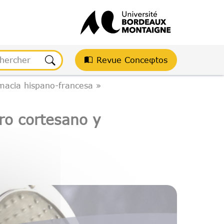
Revue Conceφtos
macia hispano-francesa »
ro cortesano y