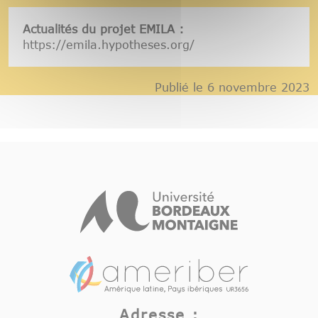
Actualités du projet EMILA :
https://emila.hypotheses.org/
Publié le 6 novembre 2023
Adresse :