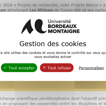
ne 2024 « Projets de recherche, volet Projets Blancs » 
upe
structurant
Les Afriques
de l’université et ses par
 et Transculturalité, MINEA/Université de Guyane) ont le
istémologies africaines et afrodiasporiques : stratégies
es francophone et lusophone
qui se déroulera
le mercre
«
Le pouvoir et les métamorphoses de l'être dans l'esp
Gestion des cookies
a le lien ci-dessous :
e site utilise des cookies et vous donne le contrôle sur ceux qu
bre (9h-16h) heure de Cayenne
(gestion Université de
vous souhaitez activer
889961?pwd=nLAKxTrEzcfpSbs4sp9jaXO76Fdbuc.1
Tout accepter
Tout refuser
Personnaliser
hange scientifique pluridisciplinaire dont l’objectif pri
n proposant des passerelles entre les disciplines et le