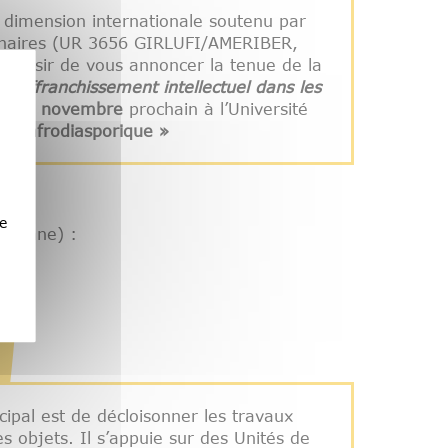
à dimension internationale soutenu par
tenaires (UR 3656 GIRLUFI/AMERIBER,
 plaisir de vous annoncer la tenue de la
 d'affranchissement intellectuel dans les
di 27 novembre
prochain à l’Université
ace afrodiasporique »
e
 Guyane) :
ncipal est de décloisonner les travaux
s objets. Il s’appuie sur des Unités de