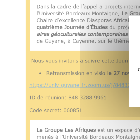
Dans la cadre de l’appel à projets inter
l’Université Bordeaux Montaigne,
Le
Gro
Chaire d’excellence Diasporas Africaines
quatrième Journée d’Études
du projet
Ep
aires géoculturelles contemporaines dit
de Guyane, à Cayenne, sur le thème :
Nous vous invitons à suivre cette Journée vi
C
Retransmission en visio l
e 27 novem
https://univ-guyane-fr.zoom.us/j/84832
ID de réunion: 848 3288 9961
Code secret: 060851
Le Groupe Les Afriques
est un espace d’éc
menés à l’Université Bordeaux Montaigne e