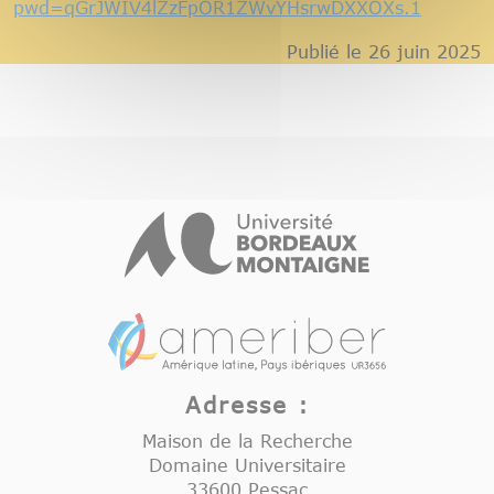
pwd=qGrJWIV4lZzFpOR1ZWvYHsrwDXXOXs.1
Publié le 26 juin 2025
Adresse :
Maison de la Recherche
Domaine Universitaire
33600 Pessac