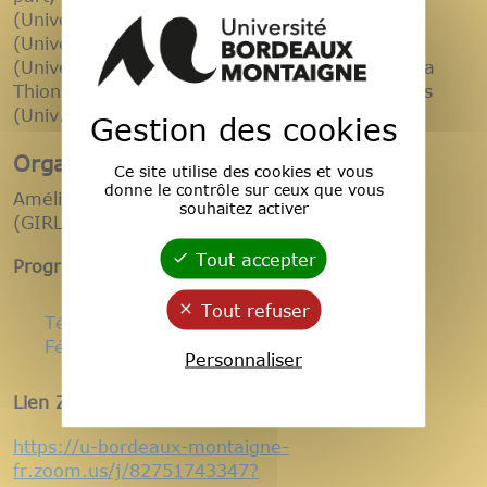
(Université Paris Sorbonne), Raquel Irrisari
(Universidad de la Rioja), Nadia Mékouar
(Université de Pau et des Pays de l’Adour), Lola
Thion (Université Rennes 2) et Irene Vaquinhas
(Univ. de Coimbra).
Gestion des cookies
Organisation :
Ce site utilise des cookies et vous
donne le contrôle sur ceux que vous
Amélie Florenchie (CHISPA) & Silvia Amorim
souhaitez activer
(GIRLUFI)
Tout accepter
Programme :
Tout refuser
Télécharger le fichier «Programme
Féminismes ibériques-1.pdf» (119.4 Ko)
Personnaliser
Lien Zoom (matinée):
https://u-bordeaux-montaigne-
fr.zoom.us/j/82751743347?