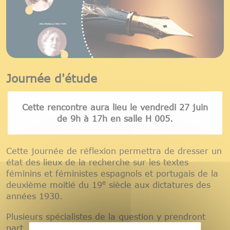
Journée d'étude
Cette rencontre aura lieu le vendredi 27 juin
de 9h à 17h en salle H 005.
Cette journée de réflexion permettra de dresser un
état des lieux de la recherche sur les textes
féminins et féministes espagnols et portugais de la
e
deuxième moitié du 19
siècle aux dictatures des
années 1930.
Plusieurs spécialistes de la question y prendront
part, parmi lesquelles Maria Araújo da Silva