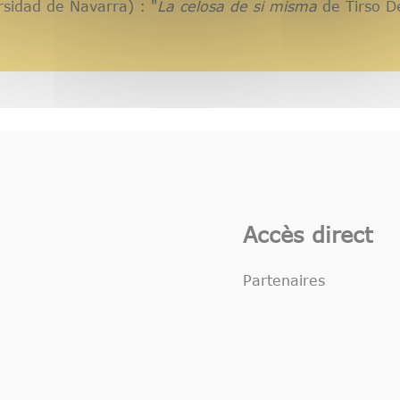
sidad de Navarra) : "
La celosa de si misma
de Tirso D
Accès direct
Partenaires