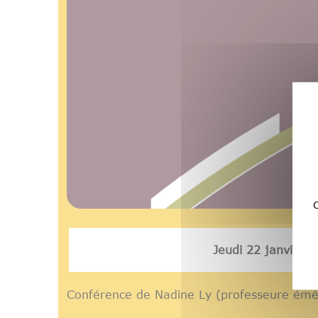
C
Jeudi 22 janvier 
Conférence de Nadine Ly (professeure éméri