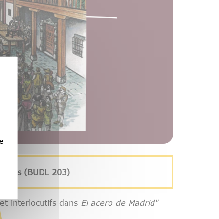
e
Lettres (BUDL 203)
t interlocutifs dans
El acero de Madrid"