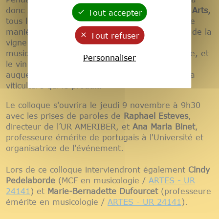
donc sur une thématique autour du
Vin et des Arts,
Tout accepter
tous les arts, bien entendu, qui déclinent, d’une
manière ou d’une autre, les différents aspects de la
Tout refuser
vigne et du vin : la peinture, la sculpture, la
musique, le théâtre, la littérature, l’architecture, et
Personnaliser
le vin lui-même en tant qu’œuvre d’art, statut
auquel il peut parfois prétendre, tout comme la
viticulture qui le produit.
Le colloque s'ouvrira le jeudi 9 novembre à 9h30
avec les prises de paroles de
Raphael Esteves
,
directeur de l’UR AMERIBER, et
Ana Maria Binet
,
professeure émérite de portugais à l'Université et
organisatrice de l'événement.
Lors de ce colloque interviendront également
Cindy
Pedelaborde
(MCF en musicologie /
ARTES - UR
24141
) et
Marie-Bernadette Dufourcet
(professeure
émérite en musicologie /
ARTES - UR 24141
).