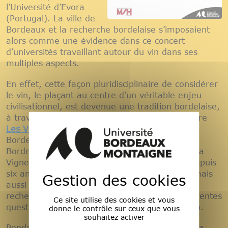
l’Université d’Evora
(Portugal). La ville de
Bordeaux et la recherche bordelaise s’imposaient
alors comme une évidence dans ce concert
d’universités travaillant autour du vin dans ses
multiples aspects.
En effet, cette façon pluridisciplinaire de considérer
le vin, le plaçant au centre d’un véritable enjeu
civilisationnel, est devenue une tradition bordelaise,
à travers, entre autres, l’action interuniversitaire
Les Vendanges du Savoir
, dont l’Université
Bordeaux Montaigne est, avec l’Université de
Bordeaux (à travers l’Institut des Sciences de la
Vigne et du Vin), membre fondateur et qui, depuis
six ans, met à la disposition du grand public, mais
Gestion des cookies
aussi des professionnels, les résultats des
recherches des meilleurs spécialistes des différentes
Ce site utilise des cookies et vous
questions tournant autour de la vigne et du vin.
donne le contrôle sur ceux que vous
souhaitez activer
Pendant ce colloque bordelais, le travail portera