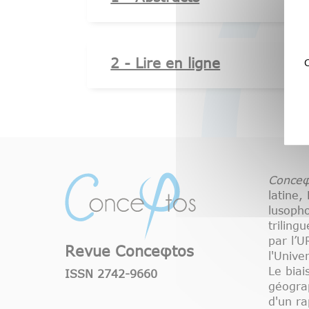
2 - Lire en ligne
C
Conceφ
latine,
lusoph
triling
par l’
Revue Conceφtos
l'Unive
Le biai
ISSN 2742-9660
géograp
d'un ra