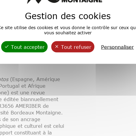
Gestion des cookies
e site utilise des cookies et vous donne le contrôle sur ceux qu
vous souhaitez activer
Tout accepter
Tout refuser
Personnaliser
tos
(Espagne, Amérique
 Portugal et Afrique
one) est une revue
ue éditée biannuellement
UR3656 AMERIBER de
rsité Bordeaux Montaigne.
s de son ancrage
hique et culturel est celui
pport constituant à la