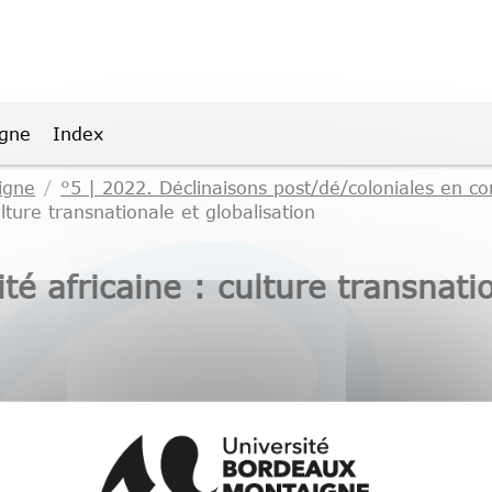
igne
Index
igne
°5 | 2022. Déclinaisons post/dé/coloniales en c
lture transnationale et globalisation
té africaine : culture transnatio