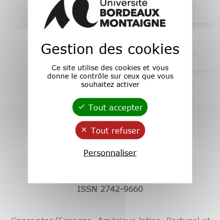
1 - Abstracts
Gestion des cookies
2 - Lire en ligne
Ce site utilise des cookies et vous
donne le contrôle sur ceux que vous
souhaitez activer
Tout accepter
Tout refuser
Personnaliser
Revue Conceφtos
ISSN 2742-9660